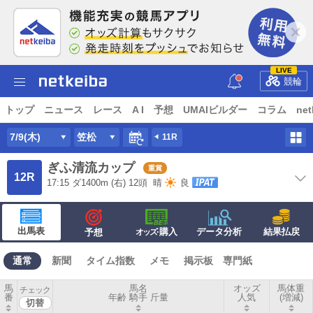
LIVE
競輪
トップ
ニュース
レース
A I
予想
UMAIビルダー
コラム
net
7/9(木)
笠松
11R
ぎふ清流カップ
重賞
12R
17:15
ダ
1400m
(右) 12頭
晴
良
出馬表
·購入
データ分析
結果払戻
予想
オッズ
通常
新聞
タイム指数
メモ
掲示板
専門紙
馬
馬名
オッズ
馬体重
チェック
番
年齢 騎手 斤量
人気
(増減)