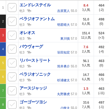
エンドレステイル
8.4
464
1
3人気
(-2)
牝3
吉原寛人
55.0
ベラジオファントム
498
51.0
2
8人気
(0)
牡3
明星晴大
57.0
オレオス
524
151.4
3
12人気
(+3)
牡3
東川慎
57.0
バウヴォーグ
7.6
492
4
2人気
(-4)
牡3
笹田知宏
57.0
リバーストリート
463
56.1
5
9人気
(0)
牝3
筒井勇介
55.0
ベラジオソニック
466
14.7
6
6人気
(-5)
牡3
杉浦健太
57.0
アースジャッジ
1.5
463
7
1人気
(-11)
牡3
丸野勝虎
57.0
ゴーゴーツヨシ
497
33.6
8
7人気
(-1)
牝3
小牧太
55.0