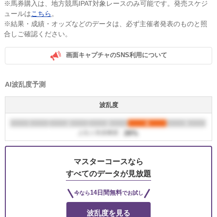
※馬券購入は、地方競馬IPAT対象レースのみ可能です。発売スケジ
ュールは
こちら
。
※結果・成績・オッズなどのデータは、必ず主催者発表のものと照
合しご確認ください。
画面キャプチャのSNS利用について
AI波乱度予測
波乱度
マスターコースなら
すべてのデータが見放題
14日間無料
今なら
でお試し
波乱度を見る