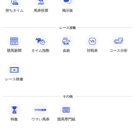
持ちタイム
馬券投票
掲示板
レース攻略
競馬新聞
タイム指数
血統
対戦表
コース分析
レース映像
その他
特集
ウマい馬券
競馬専門紙