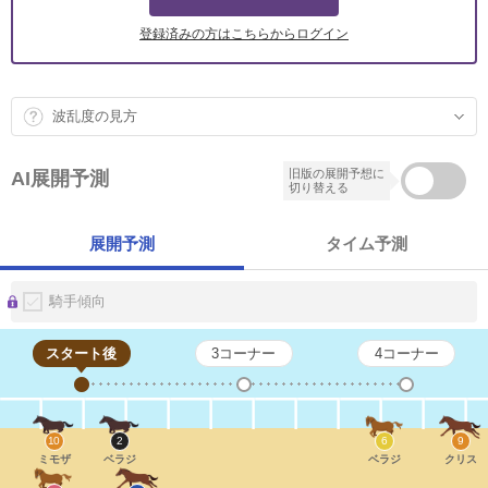
登録済みの方はこちらからログイン
波乱度の見方
旧版の展開予想に
AI展開予測
切り替える
展開予測
タイム予測
騎手傾向
スタート後
3コーナー
4コーナー
10
2
6
9
ミモザ
ベラジ
ベラジ
クリス