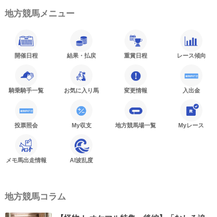
地方競馬メニュー
開催日程
結果・払戻
重賞日程
レース傾向
騎乗騎手一覧
お気に入り馬
変更情報
入出金
投票照会
My収支
地方競馬場一覧
Myレース
メモ馬出走情報
AI波乱度
地方競馬コラム