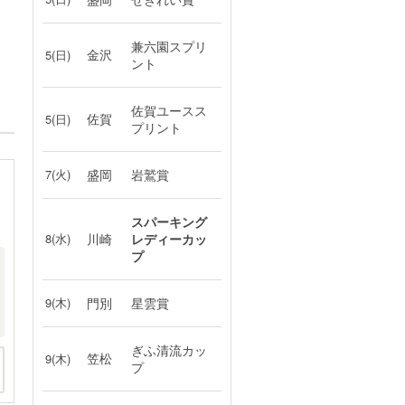
兼六園スプリ
金沢
5(日)
ント
佐賀ユースス
佐賀
5(日)
プリント
7(火)
盛岡
岩鷲賞
スパーキング
8(水)
川崎
レディーカッ
プ
9(木)
門別
星雲賞
ぎふ清流カッ
笠松
9(木)
プ