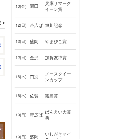
兵庫サマーク
園田
10(金)
イーン賞
覧
12(日)
帯広ば
旭川記念
12(日)
盛岡
やまびこ賞
12(日)
金沢
加賀友禅賞
ノースクイー
門別
16(木)
ンカップ
16(木)
佐賀
霧島賞
ばんえい大賞
帯広ば
19(日)
典
いしがきマイ
盛岡
19(日)