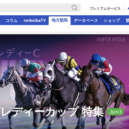
プレミアムサービス
地方競馬
コラム
netkeibaTV
データベース
ショップ
グレディーカップ
特集
Jpn3