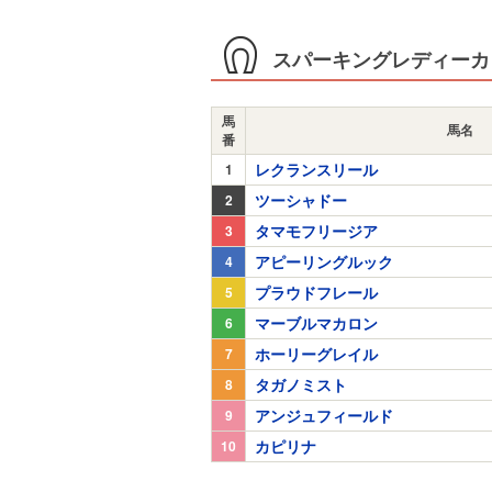
スパーキングレディーカッ
馬
馬名
番
レクランスリール
1
ツーシャドー
2
タマモフリージア
3
アピーリングルック
4
プラウドフレール
5
マーブルマカロン
6
ホーリーグレイル
7
タガノミスト
8
アンジュフィールド
9
カピリナ
10