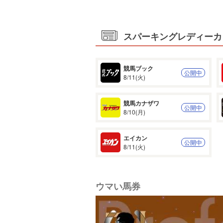
スパーキングレディーカッ
競馬ブック
公開中
8/11(火)
競馬カナザワ
公開中
8/10(月)
エイカン
公開中
8/11(火)
ウマい馬券