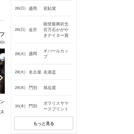
26(日)
盛岡
若鮎賞
能登復興祈念
26(日)
金沢
百万石かがや
フジ
しらさぎ賞[地方交流
クイ
きナイター賞
Jpn2
重賞
00m
4月22日(水) 浦和 ダ1400m
2月1
オパールカッ
盛岡
28(火)
プ
28(火)
名古屋
名港盃
29(水)
門別
旭岳賞
ングルック
：
10
ツーシャドー
1着
4着
ポラリスサマ
門別
30(木)
ースプリント
スリール
：
3
アンジュフィールド
2着
5着
：
13
ホーリーグレイル
4着
10着
もっと見る