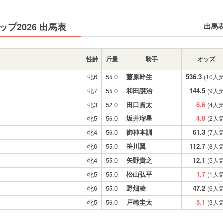
プ2026 出馬表
出馬
性齢
斤量
騎手
オッズ
牝6
55.0
藤原幹生
536.3
(10人気
牝7
55.0
和田譲治
144.5
(9人気
牝3
52.0
田口貫太
6.6
(4人気
牝5
56.0
坂井瑠星
4.8
(2人気
牝4
56.0
御神本訓
61.3
(7人気
牝6
55.0
笹川翼
112.7
(8人気
牝4
55.0
矢野貴之
12.1
(5人気
牝5
55.0
松山弘平
1.7
(1人気
牝6
55.0
野畑凌
47.2
(6人気
牝5
56.0
戸崎圭太
5.1
(3人気