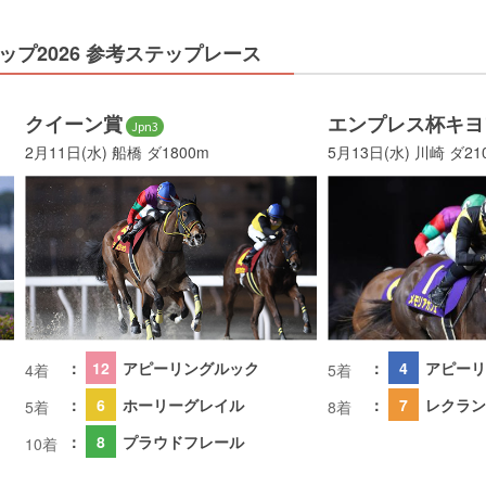
プ2026 参考ステップレース
クイーン賞
エンプレス杯キヨ
Jpn3
2月11日(水) 船橋 ダ1800m
5月13日(水) 川崎 ダ21
：
12
アピーリングルック
：
4
アピーリ
4着
5着
：
6
ホーリーグレイル
：
7
レクラン
5着
8着
：
8
プラウドフレール
10着