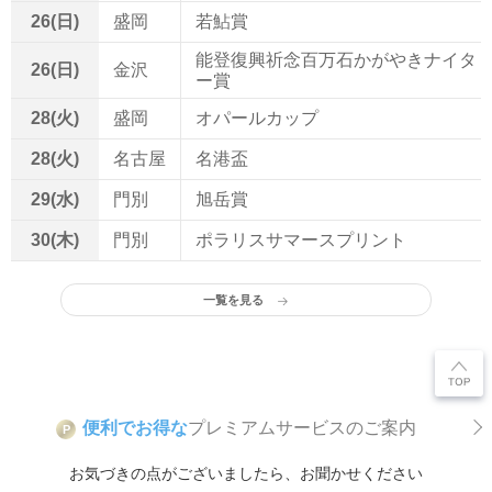
26(日)
盛岡
若鮎賞
能登復興祈念百万石かがやきナイタ
26(日)
金沢
ー賞
28(火)
盛岡
オパールカップ
28(火)
名古屋
名港盃
29(水)
門別
旭岳賞
30(木)
門別
ポラリスサマースプリント
一覧を見る
便利でお得な
プレミアムサービスのご案内
P
お気づきの点がございましたら、お聞かせください