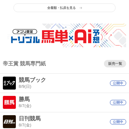
全着順・払戻を見る
帝王賞 競馬専門紙
販売一覧
競馬ブック
公開中
8/9(日)
勝馬
公開中
8/7(金)
日刊競馬
公開中
8/7(金)