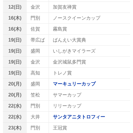
12(日)
金沢
加賀友禅賞
16(木)
門別
ノースクイーンカップ
16(木)
佐賀
霧島賞
19(日)
帯広ば
ばんえい大賞典
19(日)
盛岡
いしがきマイラーズ
19(日)
金沢
金沢城鼠多門賞
19(日)
高知
トレノ賞
20(月)
盛岡
マーキュリーカップ
20(月)
笠松
サマーカップ
22(水)
門別
リリーカップ
22(水)
大井
サンタアニタトロフィー
23(木)
門別
王冠賞