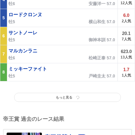
12人気
牡6
安藤洋一 57.0
ロードクロンヌ
6.0
5
2人気
牡5
横山和生 57.0
サントノーレ
20.1
6
7人気
牡5
御神本訓 57.0
マルカンラニ
623.0
7
13人気
牡6
松崎正泰 57.0
ミッキーファイト
1.7
8
1人気
牡5
戸崎圭太 57.0
もっと見る
帝王賞 過去のレース結果