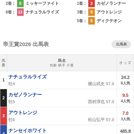
：
8
ミッキーファイト
：
3
カゼノランナー
2着
1着
：
13
ナチュラルライズ
：
9
アウトレンジ
8着
3着
：
8
ディクテオン
5着
帝王賞2026 出馬表
出馬表
馬
馬名
オッズ
番
性齢 騎手 斤量
ナチュラルライズ
24.2
1
8人気
牡4
横山武史 57.0
カゼノランナー
9.5
2
4人気
牡5
西村淳也 57.0
アウトレンジ
7.0
3
3人気
牡6
松山弘平 57.0
ナンセイホワイト
485.8
4