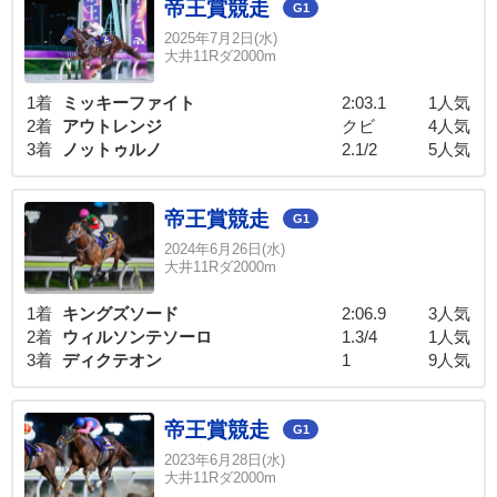
帝王賞競走
G1
2025年7月2日(水)
大井11Rダ2000m
1着
ミッキーファイト
2:03.1
1人気
2着
アウトレンジ
クビ
4人気
3着
ノットゥルノ
2.1/2
5人気
帝王賞競走
G1
2024年6月26日(水)
大井11Rダ2000m
1着
キングズソード
2:06.9
3人気
2着
ウィルソンテソーロ
1.3/4
1人気
3着
ディクテオン
1
9人気
帝王賞競走
G1
2023年6月28日(水)
大井11Rダ2000m